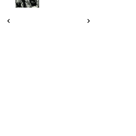
阿里尔·哈桑档案
© 2025, Ariel Hassan Studio,  all rights 
reserved

All materials, content, and intellectual 
123-456-7890
property, including but not limited to text, 
info@mysite.com
images, graphics, logos, audio, video, and 
software, made available on 
加利福尼亚州旧金山特里弗朗辛街 500 号 6
WWW.ARIELHASSAN.COM 's website, 
楼 94158
publications, or other platforms, are 
protected by copyright laws and owned by 
the Owner unless otherwise stated.
